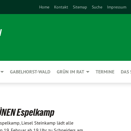
Home
Kontakt
Sitemap
Suche
Impressum
N
GABELHORST-WALD
GRÜN IM RAT
TERMINE
DAS 
ÜNEN Espelkamp
pelkamp, Liesel Steinkamp lädt alle
en 19. Februar ab 19 Uhr zu Schneiders am