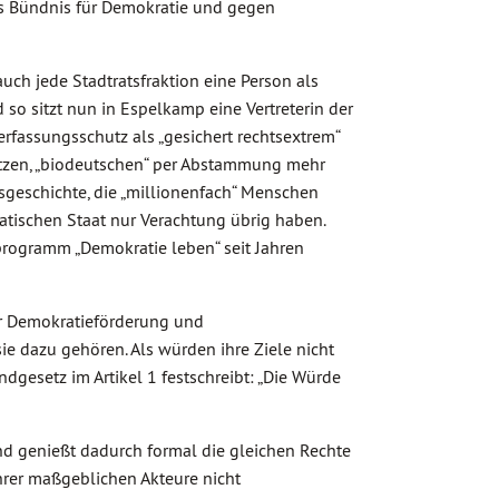
es Bündnis für Demokratie und gegen
h jede Stadtratsfraktion eine Person als
 so sitzt nun in Espelkamp eine Vertreterin der
Verfassungsschutz als „gesichert rechtsextrem“
hetzen, „biodeutschen“ per Abstammung mehr
geschichte, die „millionenfach“ Menschen
tischen Staat nur Verachtung übrig haben.
programm „Demokratie leben“ seit Jahren
ber Demokratieförderung und
 dazu gehören. Als würden ihre Ziele nicht
gesetz im Artikel 1 festschreibt: „Die Würde
nd genießt dadurch formal die gleichen Rechte
ihrer maßgeblichen Akteure nicht