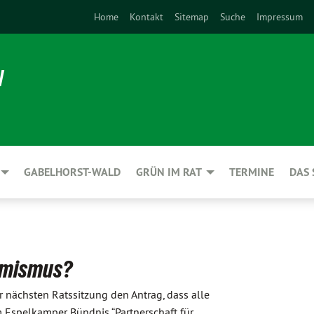
Home
Kontakt
Sitemap
Suche
Impressum
N
GABELHORST-WALD
GRÜN IM RAT
TERMINE
DAS 
remismus?
er nächsten Ratssitzung den Antrag, dass alle
m Espelkamper Bündnis “Partnerschaft für